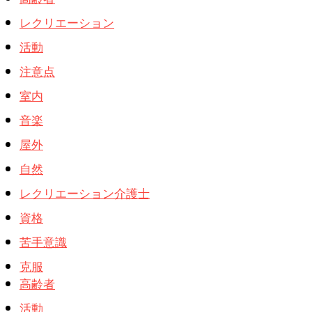
レクリエーション
活動
注意点
室内
音楽
屋外
自然
レクリエーション介護士
資格
苦手意識
克服
高齢者
活動